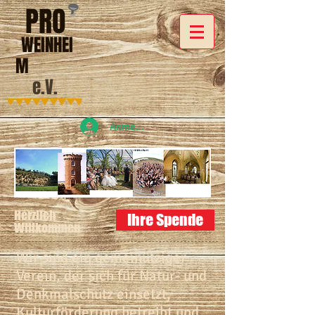
PRO
WEINHEI
M
e.V.
Anmelden
Herzlich
Ihre Spende
Willkommen
Wir sind ein gemeinütziger
Verein, der sich für Natur- und
Denkmalschutz einsetzt,
Kulturförderung betreibt und