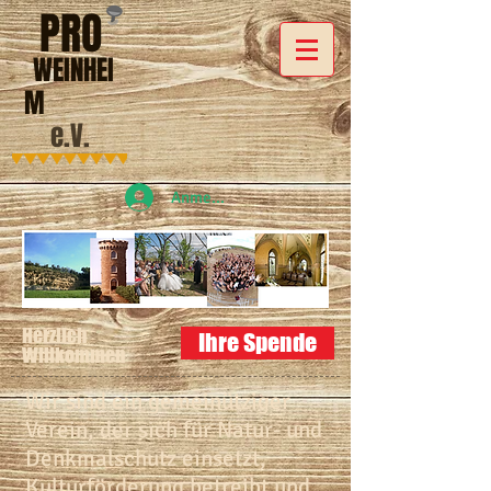
PRO
WEINHEI
M
e.V.
Anmelden
Herzlich
Ihre Spende
Willkommen
Wir sind ein gemeinütziger
Verein, der sich für Natur- und
Denkmalschutz einsetzt,
Kulturförderung betreibt und